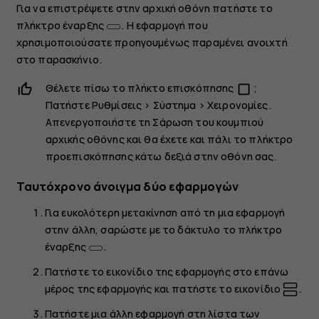
Για να επιστρέψετε στην αρχική οθόνη πατήστε το
πλήκτρο έναρξης
. Η εφαρμογή που
χρησιμοποιούσατε προηγουμένως παραμένει ανοιχτή
στο παρασκήνιο.
Θέλετε πίσω το πλήκτο επισκόπησης
;
check_box_outline_blank
Πατήστε
Ρυθμίσεις
>
Σύστημα
>
Χειρονομίες
.
Απενεργοποιήστε
τη Σάρωση του κουμπιού
αρχικής οθόνης
και θα έχετε και πάλι το πλήκτρο
προεπισκόπησης κάτω δεξιά στην οθόνη σας.
Ταυτόχρονο άνοιγμα δύο εφαρμογών
Για ευκολότερη μετακίνηση από τη μια εφαρμογή
στην άλλη, σαρώστε με το δάκτυλο το πλήκτρο
έναρξης
.
Πατήστε το εικονίδιο της εφαρμογής στο επάνω
μέρος της εφαρμογής και πατήστε το εικονίδιο
.
Πατήστε μια άλλη εφαρμογή στη λίστα των