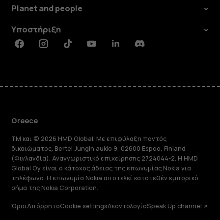
Planet and people
Υποστήριξη
Facebook
Instagram
Tiktok
Youtube
Linkedin
Discord
Greece
TM και © 2026 HMD Global. Με επιφύλαξη παντός
δικαιώματος. Bertel Jungin aukio 9, 02600 Espoo, Finland
(Φινλανδία). Αναγνωριστικό επιχείρησης 2724044-2. Η HMD
Global Oy είναι ο κάτοχος άδειας της επωνυμίας Nokia για
τηλέφωνα. Η επωνυμία Nokia αποτελεί κατατεθέν εμπορικό
σήμα της Nokia Corporation.
Όροι
Απόρρητο
Cookie settings
Δεοντολογία
Speak Up channel