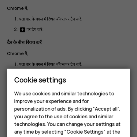
Chrome में,
पता बार के बगल में स्थित बॉक्स पर टैप करें.
पर टैप करें.
add_box
टैब के बीच स्विच करें
Chrome में,
पता बार के बगल में स्थित बॉक्स पर टैप करें.
वांछित टैब पर टैप करें.
Smartphones
Cookie settings
टैब बंद करें
Feature phones
We use cookies and similar technologies to
Chrome में,
improve your experience and for
Phones for kids
personalization of ads. By clicking "Accept all",
पता बार के बगल में स्थित बॉक्स पर टैप करें.
Accessories
you agree to the use of cookies and similar
आप जिस टैब को बंद करना चाहते हैं उसके
X
पर क्लिक करें.
technologies. You can change your settings at
HMD Terra M
any time by selecting "Cookie Settings" at the
वेब खोजें