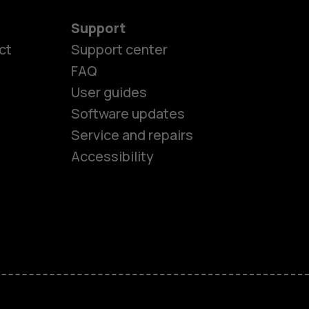
Support
ct
Support center
FAQ
User guides
Software updates
es
Service and repairs
Accessibility
ones
kids
s