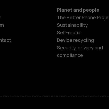
Planet and people
y
The Better Phone Proje
om
Sustainability
Self-repair
ntact
Device recycling
Smartphon
Security, privacy and
compliance
Feature ph
Phones for 
Accessorie