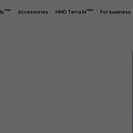
ds
Accessories
HMD Terra M
For business