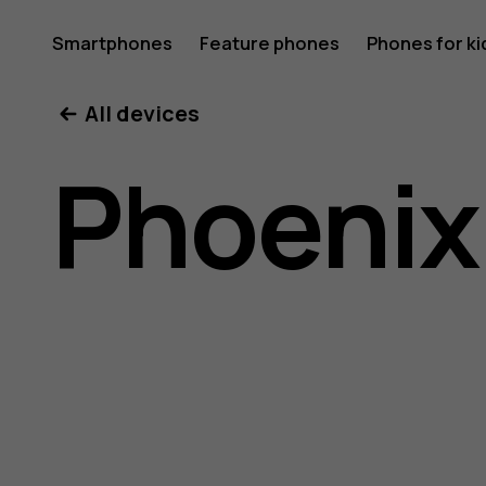
Nokia
Smartphones
Feature phones
Phones for ki
All devices
8.1
Phoenix
user
guide