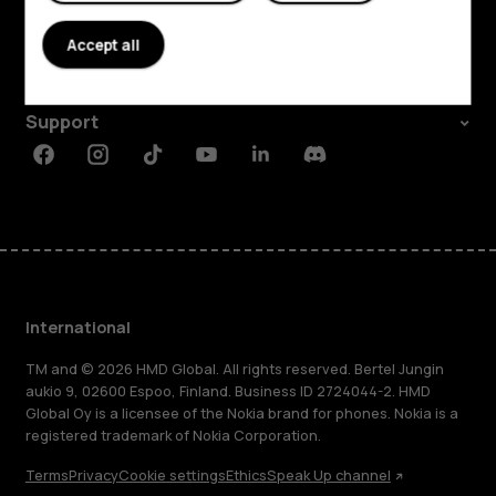
About
Accept all
Planet and people
Support
Facebook
Instagram
Tiktok
Youtube
Linkedin
Discord
International
TM and © 2026 HMD Global. All rights reserved. Bertel Jungin
aukio 9, 02600 Espoo, Finland. Business ID 2724044-2. HMD
Global Oy is a licensee of the Nokia brand for phones. Nokia is a
registered trademark of Nokia Corporation.
Terms
Privacy
Cookie settings
Ethics
Speak Up channel