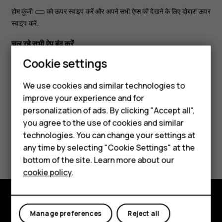
होम कुंजी
को ऊपर स्वाइप करें और अपने सभी ऐप्स को देखने के लिए दोबारा ऊपर
स्वाइप करें.
चल रहे सभी ऐप बंद करें
Smartphones
Cookie settings
होम कुंजी
को ऊपर स्वाइप करें, सभी ऐप्स से होते हुए दाएँ स्वाइप करें और
सभी
मिटाएं
पर टैप करें.
Feature phones
We use cookies and similar technologies to
improve your experience and for
Phones for kids
personalization of ads. By clicking "Accept all",
Accessories
you agree to the use of cookies and similar
technologies. You can change your settings at
HMD Terra M
Did you find this helpful?
any time by selecting "Cookie Settings" at the
bottom of the site. Learn more about our
For business
Yes
No
cookie policy
.
Tablets
Explore
Manage preferences
Reject all