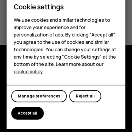
Smartphones
Cookie settings
Feature phones
We use cookies and similar technologies to
Did you find this helpful?
improve your experience and for
Phones for kids
personalization of ads. By clicking "Accept all",
Yes
No
Accessories
you agree to the use of cookies and similar
technologies. You can change your settings at
HMD Terra M
any time by selecting "Cookie Settings" at the
bottom of the site. Learn more about our
For business
Explore
cookie policy
.
Tablets
About
Planet and people
Manage preferences
Reject all
Support
Accept all
Facebook
Instagram
Tiktok
Youtube
Linkedin
Discord