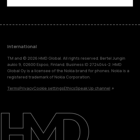
Facebook
Instagram
Tiktok
Youtube
Linkedin
Discord
International
TM and © 2026 HMD Global. All rights reserved. Bertel Jungin
aukio 9, 02600 Espoo, Finland. Business ID 2724044-2. HMD
Global Oy is a licensee of the Nokia brand for phones. Nokia is a
registered trademark of Nokia Corporation.
Terms
Privacy
Cookie settings
Ethics
Speak Up channel
About
Blog
Repair, reuse, recycle
Sustainability
Support