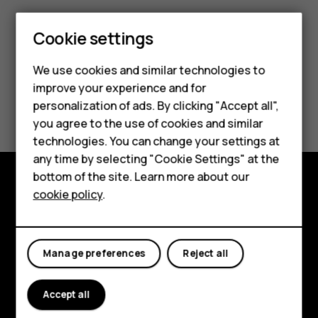
Smartphones
Cookie settings
Feature phones
We use cookies and similar technologies to
improve your experience and for
Phones for kids
Did you find this helpful?
personalization of ads. By clicking "Accept all",
Accessories
you agree to the use of cookies and similar
Yes
No
technologies. You can change your settings at
HMD Terra M
any time by selecting "Cookie Settings" at the
bottom of the site. Learn more about our
For business
cookie policy
.
Explore
Tablets
About
Manage preferences
Reject all
Planet and people
Support
Accept all