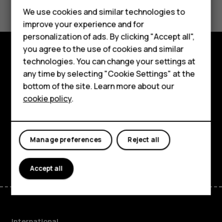
Feature phones
We use cookies and similar technologies to
Yes
No
improve your experience and for
Phones for kids
personalization of ads. By clicking "Accept all",
Accessories
you agree to the use of cookies and similar
technologies. You can change your settings at
Explore
HMD Terra M
any time by selecting "Cookie Settings" at the
bottom of the site. Learn more about our
About
For business
cookie policy
.
Planet and people
Tablets
Support
Manage preferences
Reject all
Facebook
Instagram
Tiktok
Youtube
Linkedin
Discord
Accept all
International