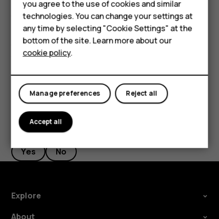
Accessories
you agree to the use of cookies and similar
technologies. You can change your settings at
सुविधाओं को सक्रिय करने के लिए, नोटिफिकेशन पैनल पर मौजूद त्वरित सेटिंग
HMD Terra M
any time by selecting "Cookie Settings" at the
आइकन पर टैप करें. अधिक आइकन देखने के लिए, मेनू को नीचे की ओर खींचें.
bottom of the site. Learn more about our
For business
इन आइकनों को पुनः व्यवस्थित करने के लिए,
पर टैप करें, किसी आइकन पर टैप
mode_edit
cookie policy
.
करके उसे दबाकर रखें और फिर उसे खींचते हुए किसी दूसरे स्थान पर ले जाएं.
Tablets
Manage preferences
Reject all
Accept all
Did you find this helpful?
Yes
No
Explore
About