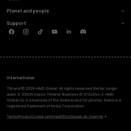
Planet and people
Support
Facebook
Instagram
Tiktok
Youtube
Linkedin
Discord
International
TM and © 2026 HMD Global. All rights reserved. Bertel Jungin
aukio 9, 02600 Espoo, Finland. Business ID 2724044-2. HMD
Global Oy is a licensee of the Nokia brand for phones. Nokia is a
registered trademark of Nokia Corporation.
Terms
Privacy
Cookie settings
Ethics
Speak Up channel
About