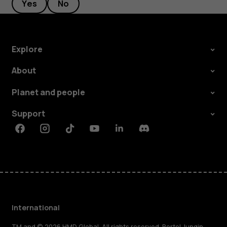
Yes
No
Explore
About
Planet and people
Support
Facebook
Instagram
Tiktok
Youtube
Linkedin
Discord
International
TM and © 2026 HMD Global. All rights reserved. Bertel Jungin