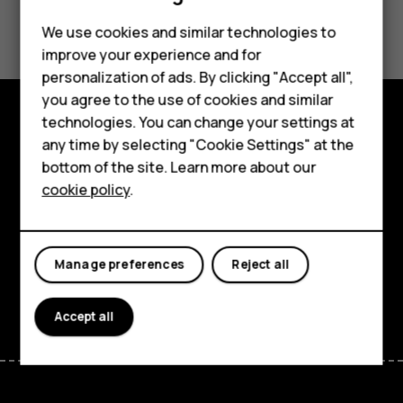
Did you find this helpful?
Feature phones
We use cookies and similar technologies to
improve your experience and for
Phones for kids
Yes
No
personalization of ads. By clicking "Accept all",
Accessories
you agree to the use of cookies and similar
technologies. You can change your settings at
HMD Terra M
Explore
any time by selecting "Cookie Settings" at the
bottom of the site. Learn more about our
For business
About
cookie policy
.
Tablets
Planet and people
Support
Manage preferences
Reject all
Facebook
Instagram
Tiktok
Youtube
Linkedin
Discord
Accept all