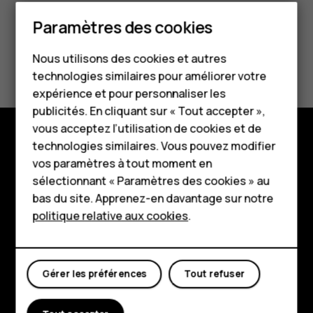
Smartphones
Paramètres des cookies
Téléphones classiques
Avez-vous trouvé cela utile?
Nous utilisons des cookies et autres
technologies similaires pour améliorer votre
Accessoires
expérience et pour personnaliser les
Oui
Non
HMD Terra M
publicités. En cliquant sur « Tout accepter »,
vous acceptez l’utilisation de cookies et de
Pour les entreprises
technologies similaires. Vous pouvez modifier
Boutique
vos paramètres à tout moment en
Tablettes
sélectionnant « Paramètres des cookies » au
À propos
Boutique
bas du site. Apprenez-en davantage sur notre
politique relative aux cookies
.
Planet and people
Mon compte
Assistance
Facebook
Instagram
Tiktok
Youtube
Linkedin
Discord
Gérer les préférences
Tout refuser