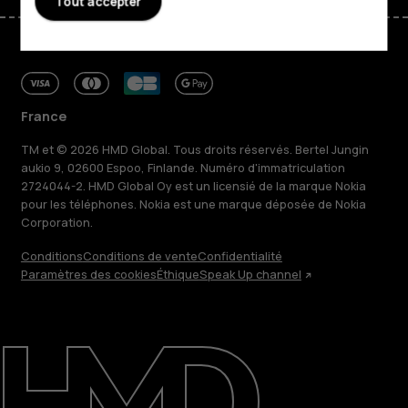
Tout accepter
France
TM et © 2026 HMD Global. Tous droits réservés. Bertel Jungin
aukio 9, 02600 Espoo, Finlande. Numéro d'immatriculation
2724044-2. HMD Global Oy est un licensié de la marque Nokia
pour les téléphones. Nokia est une marque déposée de Nokia
Corporation.
Conditions
Conditions de vente
Confidentialité
Paramètres des cookies
Éthique
Speak Up channel
À propos
Blog
Réparer, réutiliser, recycler
Responsable
Assistance