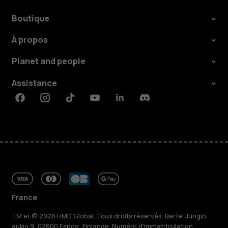
Boutique
À propos
Planet and people
Assistance
Facebook
Instagram
Tiktok
Youtube
Linkedin
Discord
France
TM et © 2026 HMD Global. Tous droits réservés. Bertel Jungin
aukio 9, 02600 Espoo, Finlande. Numéro d'immatriculation