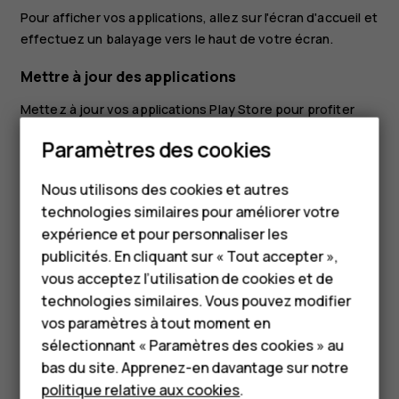
Pour afficher vos applications, allez sur l'écran d'accueil et
effectuez un balayage vers le haut de votre écran.
Mettre à jour des applications
Mettez à jour vos applications
Play Store
pour profiter
des fonctionnalités les plus récentes et appliquer les
Smartphones
Paramètres des cookies
correctifs de bogue.
Appuyez sur
Play store
>
>
Mes applications et
menu
Téléphones classiques
Nous utilisons des cookies et autres
jeux
pour voir les mises à jour disponibles.
technologies similaires pour améliorer votre
Accessoires
Appuyez sur l'application pour laquelle une mise à
expérience et pour personnaliser les
jour est disponible, puis
METTRE À JOUR
.
HMD Terra M
publicités. En cliquant sur « Tout accepter »,
vous acceptez l’utilisation de cookies et de
Vous pouvez également mettre à jour toutes les
Pour les entreprises
applications en même temps. Dans
Mes applications et
technologies similaires. Vous pouvez modifier
jeux
, appuyez sur
TOUT METTRE À JOUR
.
vos paramètres à tout moment en
Tablettes
sélectionnant « Paramètres des cookies » au
Supprimer des applications téléchargées
Boutique
bas du site. Apprenez-en davantage sur notre
politique relative aux cookies
.
Appuyez sur
Play Store
>
>
Mes applications et jeux
,
menu