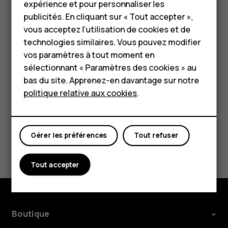
expérience et pour personnaliser les
souhaités.
HMD Terra M
publicités. En cliquant sur « Tout accepter »,
vous acceptez l’utilisation de cookies et de
Supprimer un rendez-vous
Pour les entreprises
technologies similaires. Vous pouvez modifier
Appuyez sur l'événement.
vos paramètres à tout moment en
Tablettes
sélectionnant « Paramètres des cookies » au
Appuyez sur
>
Supprimer
.
more_vert
Boutique
bas du site. Apprenez-en davantage sur notre
politique relative aux cookies
.
Mon compte
Gérer les préférences
Tout refuser
Avez-vous trouvé cela utile?
Tout accepter
Oui
Non
Boutique