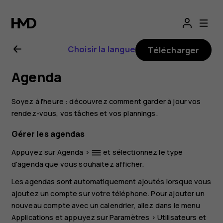
Guide
de
Choisir la langue
Télécharger
l'utilisateur
Agenda
Nokia 3.1
Soyez à l'heure : découvrez comment garder à jour vos
Plus
rendez-vous, vos tâches et vos plannings.
Gérer les agendas
Appuyez sur
Agenda
>
et sélectionnez le type
dehaze
d'agenda que vous souhaitez afficher.
Les agendas sont automatiquement ajoutés lorsque vous
ajoutez un compte sur votre téléphone. Pour ajouter un
nouveau compte avec un calendrier, allez dans le menu
Applications et appuyez sur
Paramètres
>
Utilisateurs et