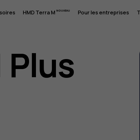
soires
HMD Terra M
Pour les entreprises
T
1 Plus
eur