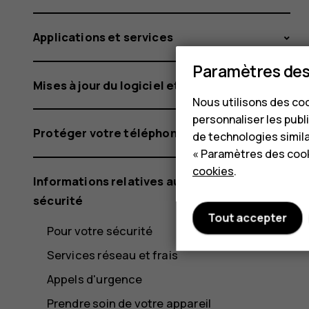
Applications et services
Paramètres des
Mises à jour du logiciel et sauvegardes
Nous utilisons des coo
personnaliser les publi
Protéger votre téléphone
de technologies simil
« Paramètres des cook
cookies
.
Informations relatives au produit et à la
sécurité
Tout accepter
Pour votre sécurité
Services réseau et frais
Appels d'urgence
Prendre soin de votre appareil