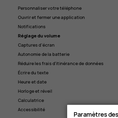
Personnaliser votre téléphone
Ouvrir et fermer une application
Notifications
Réglage du volume
Captures d'écran
Autonomie de la batterie
Réduire les frais d'itinérance de données
Écrire du texte
Heure et date
Horloge et réveil
Calculatrice
Accessibilité
Paramètres des