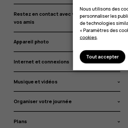
Nous utilisons des coo
Restez en contact avec votre famille et
personnaliser les publi
vos amis
de technologies simil
« Paramètres des cook
cookies
.
Appareil photo
Tout accepter
Internet et connexions
Musique et vidéos
Organiser votre journée
Plans