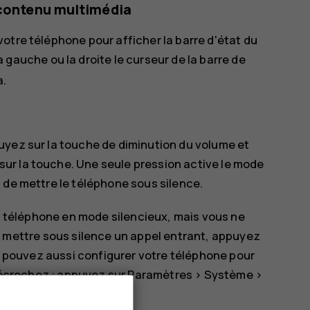
 contenu multimédia
otre téléphone pour afficher la barre d'état du
la gauche ou la droite le curseur de la barre de
a.
uyez sur la touche de diminution du volume et
ur la touche. Une seule pression active le mode
 de mettre le téléphone sous silence.
e téléphone en mode silencieux, mais vous ne
 mettre sous silence un appel entrant, appuyez
s pouvez aussi configurer votre téléphone pour
décrochez : appuyez sur
Paramètres
>
Système
>
, et activez.