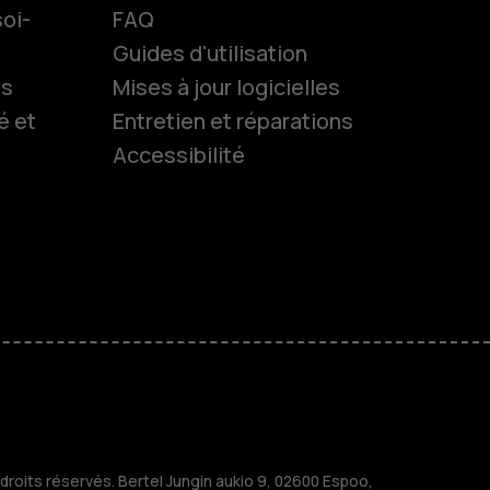
oi-
FAQ
Guides d'utilisation
ls
Mises à jour logicielles
es
é et
Entretien et réparations
Accessibilité
 classiques
s
M
treprises
roits réservés. Bertel Jungin aukio 9, 02600 Espoo,