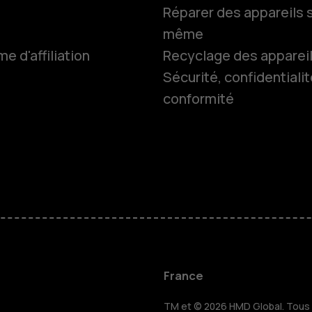
Réparer des appareils s
même
 d'affiliation
Recyclage des apparei
Smartphon
Sécurité, confidentialit
conformité
Téléphones
Accessoire
HMD Terra 
Pour les en
France
TM et © 2026 HMD Global. Tous d