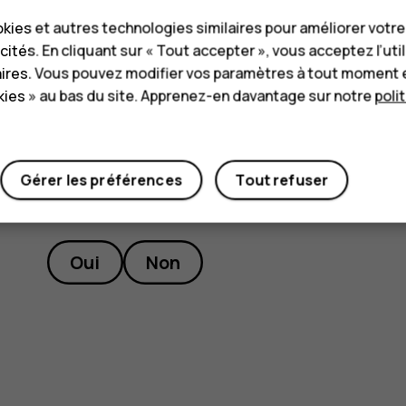
Si vous souhaitez rejeter un appel entrant 
kies et autres technologies similaires pour améliorer votr
Paramètres
>
Système
>
Gestes
>
Retourne
cités. En cliquant sur « Tout accepter », vous acceptez l’uti
aires. Vous pouvez modifier vos paramètres à tout moment 
ies » au bas du site. Apprenez-en davantage sur notre
poli
Gérer les préférences
Tout refuser
Avez-vous trouvé cela utile?
Oui
Non