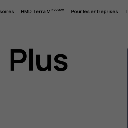
soires
HMD Terra M
Pour les entreprises
T
1 Plus
eur