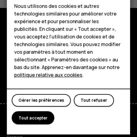
Téléphones classiques
Oui
Non
Nous utilisons des cookies et autres
technologies similaires pour améliorer votre
Accessoires
expérience et pour personnaliser les
HMD Terra M
publicités. En cliquant sur « Tout accepter »,
Boutique
vous acceptez l’utilisation de cookies et de
Pour les entreprises
À propos
technologies similaires. Vous pouvez modifier
vos paramètres à tout moment en
Tablettes
Planet and people
sélectionnant « Paramètres des cookies » au
Boutique
bas du site. Apprenez-en davantage sur notre
Assistance
politique relative aux cookies
.
Facebook
Instagram
Tiktok
Youtube
Linkedin
Discord
Mon compte
Gérer les préférences
Tout refuser
Tout accepter
France