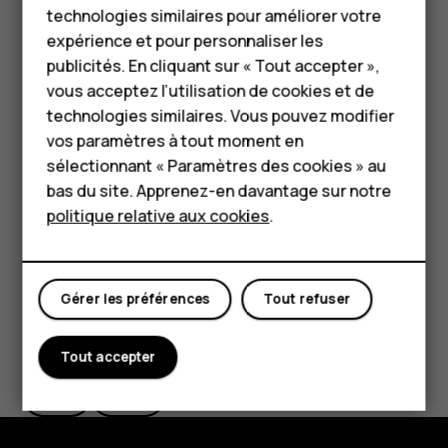
haut et appuyez sur le message.
technologies similaires pour améliorer votre
Accessoires
expérience et pour personnaliser les
Répondre à un message
HMD Terra M
publicités. En cliquant sur « Tout accepter »,
Appuyez sur
Messages
.
vous acceptez l’utilisation de cookies et de
Pour les entreprises
technologies similaires. Vous pouvez modifier
Appuyez sur le message auquel vous souhaitez
vos paramètres à tout moment en
Tablettes
répondre.
sélectionnant « Paramètres des cookies » au
Rédigez votre réponse dans la zone de texte située
Boutique
bas du site. Apprenez-en davantage sur notre
en dessous du message, puis appuyez sur
.
send
politique relative aux cookies
.
Mon compte
Gérer les préférences
Tout refuser
Avez-vous trouvé cela utile?
Tout accepter
Oui
Non