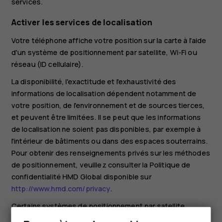
services.
Activer les services de localisation
Votre téléphone affiche votre position sur la carte à l'aide
d'un système de positionnement par satellite, Wi-Fi ou
réseau (ID cellulaire).
La disponibilité, l'exactitude et l'exhaustivité des
informations de localisation dépendent notamment de
votre position, de l'environnement et de sources tierces,
et peuvent être limitées. Il se peut que les informations
de localisation ne soient pas disponibles, par exemple à
l'intérieur de bâtiments ou dans des espaces souterrains.
Pour obtenir des renseignements privés sur les méthodes
de positionnement, veuillez consulter la Politique de
confidentialité HMD Global disponible sur
http://www.hmd.com/privacy
.
Certains systèmes de positionnement par satellite
peuvent nécessiter le transfert de faibles volumes de