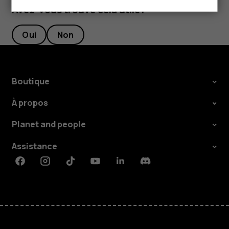
Avez-vous trouvé cela utile?
Oui
Non
Boutique
À propos
Planet and people
Assistance
Facebook
Instagram
Tiktok
Youtube
Linkedin
Discord