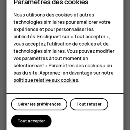
Smartphones
Paramètres des cookies
données sur le réseau mobile. Si vous souhaitez éviter les
Téléphones classiques
frais de données, notamment lorsque vous voyagez,
Nous utilisons des cookies et autres
vous pouvez désactiver la connexion de données mobiles
technologies similaires pour améliorer votre
Accessoires
dans les paramètres du téléphone.
expérience et pour personnaliser les
HMD Terra M
Le positionnement Wi-Fi améliore la précision de la
publicités. En cliquant sur « Tout accepter »,
position lorsque des signaux satellites ne sont pas
vous acceptez l’utilisation de cookies et de
Pour les entreprises
disponibles, en particulier lorsque vous vous trouvez à
technologies similaires. Vous pouvez modifier
l'intérieur ou entre de grands bâtiments. Si vous vous
vos paramètres à tout moment en
Tablettes
trouvez dans un lieu où l'utilisation du Wi-Fi est interdite,
sélectionnant « Paramètres des cookies » au
vous pouvez le désactiver dans les paramètres de votre
Boutique
bas du site. Apprenez-en davantage sur notre
téléphone.
politique relative aux cookies
.
Appuyez sur
Paramètres
>
Sécurité et Localisation
et
Mon compte
activez
Localisation
.
Gérer les préférences
Tout refuser
Tout accepter