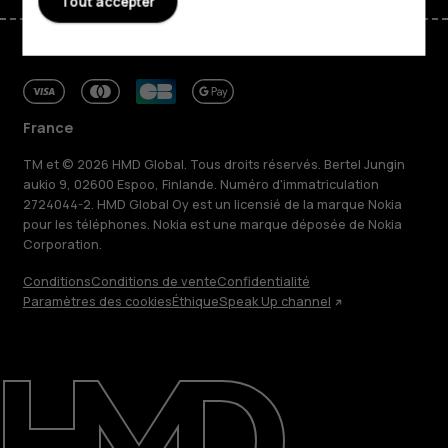
Tout accepter
France
TM et © 2026 HMD Global. Tous droits réservés. Bertel Jungin
aukio 9, 02600 Espoo, Finlande. Numéro d'immatriculation
2724044-2. HMD Global Oy est un licensié de la marque Nokia
pour les téléphones. Nokia est une marque déposée de Nokia
Corporation.
Conditions
Conditions de vente
Confidentialité
Paramètres des cookies
Éthique
Speak Up channel
À propos
Blog
Réparer, réutiliser, recycler
Responsable
Assistance