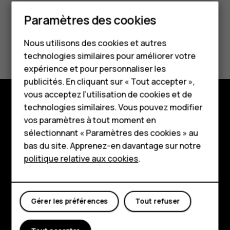
Smartphones
Paramètres des cookies
Téléphones classiques
Avez-vous trouvé cela utile?
Nous utilisons des cookies et autres
technologies similaires pour améliorer votre
Accessoires
expérience et pour personnaliser les
Oui
Non
HMD Terra M
publicités. En cliquant sur « Tout accepter »,
vous acceptez l’utilisation de cookies et de
Pour les entreprises
technologies similaires. Vous pouvez modifier
Boutique
vos paramètres à tout moment en
Tablettes
sélectionnant « Paramètres des cookies » au
À propos
Boutique
bas du site. Apprenez-en davantage sur notre
politique relative aux cookies
.
Planet and people
Mon compte
Assistance
Facebook
Instagram
Tiktok
Youtube
Linkedin
Discord
Gérer les préférences
Tout refuser