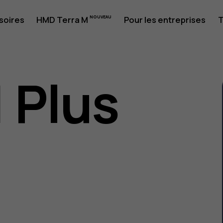
soires
HMD Terra M
Pour les entreprises
T
1 Plus
eur