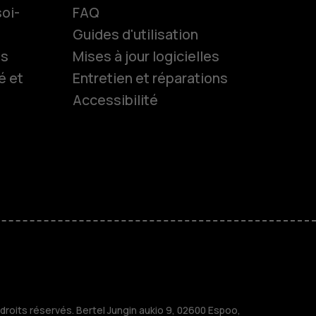
oi-
FAQ
Guides d'utilisation
ls
Mises à jour logicielles
es
é et
Entretien et réparations
Accessibilité
 classiques
s
M
treprises
roits réservés. Bertel Jungin aukio 9, 02600 Espoo,