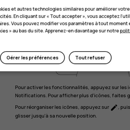
kies et autres technologies similaires pour améliorer votr
cités. En cliquant sur « Tout accepter », vous acceptez l’uti
aires. Vous pouvez modifier vos paramètres à tout moment 
ies » au bas du site. Apprenez-en davantage sur notre
poli
Gérer les préférences
Tout refuser
Pour activer les fonctionnalités, appuyez sur les
Notifications. Pour afficher plus d'icônes, faites g
mode_edit
Pour réorganiser les icônes, appuyez sur
, pui
glisser jusqu'à sa nouvelle position.