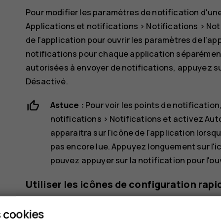
Pour modifier les paramètres de notification d'un
Applications et notifications
>
Notifications
>
Not
de l'application pour ouvrir les paramètres de l'ap
notifications pour chaque application séparément.
autorisées à envoyer de notifications, appuyez s
Désactivé
.
Astuce :
Pour voir les points de notificatio
notifications
>
Notifications
et activez
Auto
apparaitra sur l'icône de l'application lors
pas encore lue. Appuyez longuement sur l'ic
pouvez appuyer sur la notification pour l'ou
Utiliser les icônes de configuration rapi
 cookies