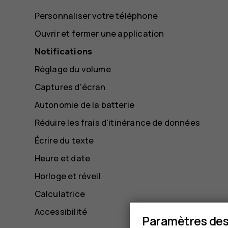
Personnaliser votre téléphone
Ouvrir et fermer une application
Notifications
Réglage du volume
Captures d'écran
Autonomie de la batterie
Réduire les frais d'itinérance de données
Écrire du texte
Heure et date
Horloge et réveil
Calculatrice
Accessibilité
Paramètres des