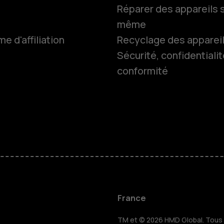
Réparer des appareils s
même
 d'affiliation
Recyclage des apparei
Smartphon
Sécurité, confidentialit
conformité
Téléphones
Accessoire
HMD Terra 
Pour les en
France
TM et © 2026 HMD Global. Tous d