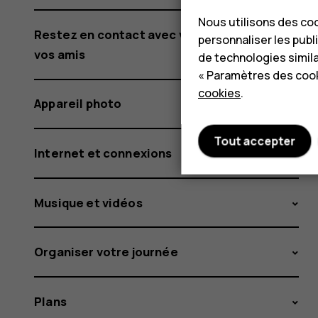
Nous utilisons des coo
Restez en contact avec votre famille et
personnaliser les publi
vos amis
de technologies simil
« Paramètres des cook
cookies
.
Appareil photo
Tout accepter
Internet et connexions
Musique et vidéos
Organiser votre journée
Plans