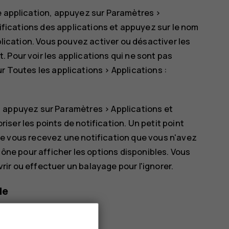
e application, appuyez sur
Paramètres
>
ifications des applications
et appuyez sur le nom
plication. Vous pouvez activer ou désactiver les
 Pour voir les applications qui ne sont pas
ur
Toutes les applications
>
Applications :
n, appuyez sur
Paramètres
>
Applications et
riser les points de notification
. Un petit point
que vous recevez une notification que vous n'avez
ône pour afficher les options disponibles. Vous
vrir ou effectuer un balayage pour l'ignorer.
de