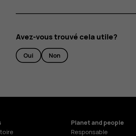
Avez-vous trouvé cela utile?
Oui
Non
s
Planet and people
toire
Responsable