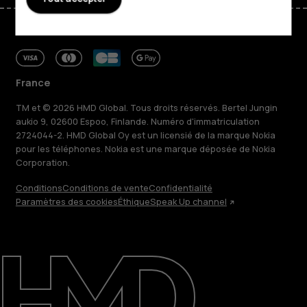
France
TM et © 2026 HMD Global. Tous droits réservés. Bertel Jungin
aukio 9, 02600 Espoo, Finlande. Numéro d'immatriculation
2724044-2. HMD Global Oy est un licensié de la marque Nokia
pour les téléphones. Nokia est une marque déposée de Nokia
Corporation.
Conditions
Conditions de vente
Confidentialité
Paramètres des cookies
Éthique
Speak Up channel
À propos
Blog
Réparer, réutiliser, recycler
Responsable
Assistance