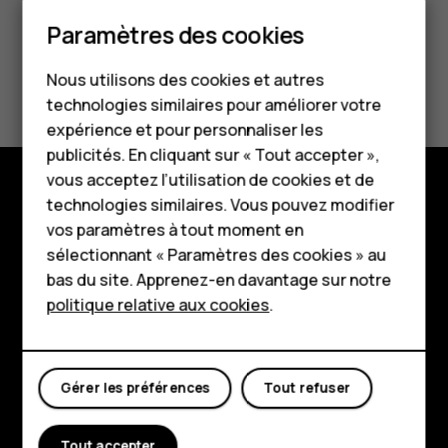
Smartphones
Paramètres des cookies
Téléphones classiques
Avez-vous trouvé cela utile?
Nous utilisons des cookies et autres
technologies similaires pour améliorer votre
Accessoires
Oui
Non
expérience et pour personnaliser les
HMD Terra M
publicités. En cliquant sur « Tout accepter »,
vous acceptez l’utilisation de cookies et de
Pour les entreprises
technologies similaires. Vous pouvez modifier
Boutique
vos paramètres à tout moment en
Tablettes
sélectionnant « Paramètres des cookies » au
À propos
Boutique
bas du site. Apprenez-en davantage sur notre
Planet and people
politique relative aux cookies
.
Mon compte
Assistance
Facebook
Instagram
Tiktok
Youtube
Linkedin
Discord
Gérer les préférences
Tout refuser
Tout accepter