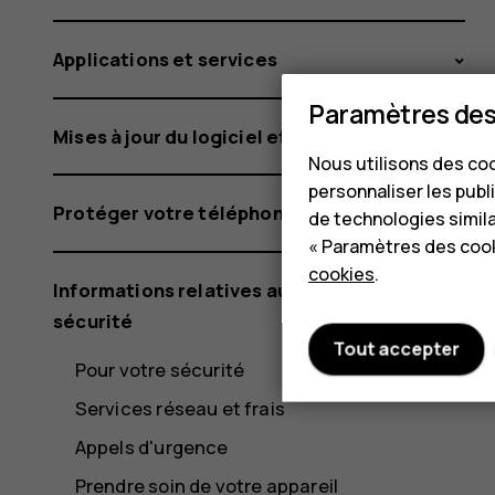
Applications et services
Paramètres des
Mises à jour du logiciel et sauvegardes
Nous utilisons des coo
personnaliser les publi
Protéger votre téléphone
de technologies simil
« Paramètres des cook
cookies
.
Informations relatives au produit et à la
sécurité
Tout accepter
Pour votre sécurité
Services réseau et frais
Appels d'urgence
Prendre soin de votre appareil