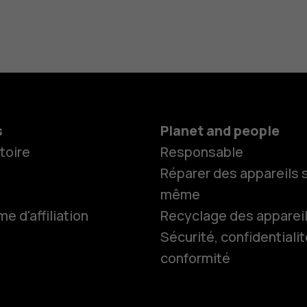
s
Planet and people
toire
Responsable
Réparer des appareils s
même
 d'affiliation
Recyclage des apparei
Smartphon
Sécurité, confidentialit
conformité
Téléphones