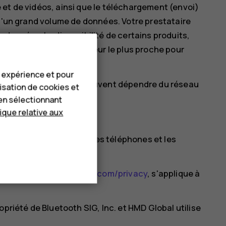
et de vidéos, ainsi que le téléchargement (envoi)
 d'un grand volume de données. Votre prestataire
 données. La disponibilité de certains produits,
. Contactez votre revendeur le plus proche pour
es langues disponibles.
e expérience et pour
istiques des produits peuvent dépendre du réseau
lisation de cookies et
rais supplémentaires.
en sélectionnant
tique relative aux
réavis.
de la marque Nokia pour les téléphones et les
 Corporation.
ible sur
http://www.hmd.com/privacy
, s'applique à
opriété de Bluetooth SIG, Inc. et HMD Global utilise