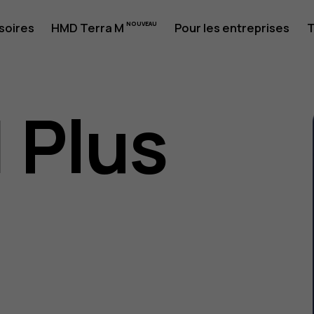
soires
HMD Terra M
Pour les entreprises
T
1 Plus
eur