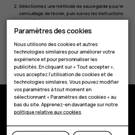
Sélectionnez une méthode de sauvegarde pour le
verrouillage de l'écran, puis suivez les instructions
qui s'affichent sur votre téléphone.
Smartphones
Paramètres des cookies
Téléphones classiques
Nous utilisons des cookies et autres
technologies similaires pour améliorer votre
Accessoires
expérience et pour personnaliser les
Avez-vous trouvé cela utile?
HMD Terra M
publicités. En cliquant sur « Tout accepter »,
vous acceptez l’utilisation de cookies et de
Pour les entreprises
Oui
Non
technologies similaires. Vous pouvez modifier
vos paramètres à tout moment en
Tablettes
sélectionnant « Paramètres des cookies » au
Boutique
bas du site. Apprenez-en davantage sur notre
Boutique
politique relative aux cookies
.
À propos
Mon compte
Planet and people