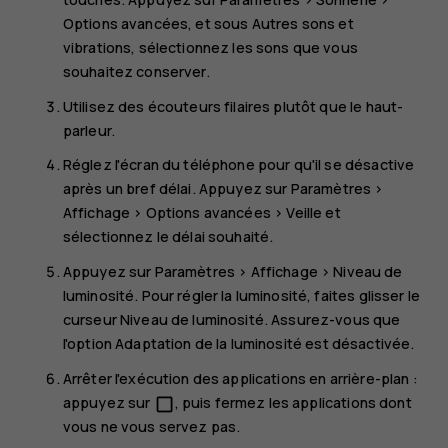
Options avancées
, et sous
Autres sons et
vibrations
, sélectionnez les sons que vous
souhaitez conserver.
Utilisez des écouteurs filaires plutôt que le haut-
parleur.
Réglez l'écran du téléphone pour qu'il se désactive
après un bref délai. Appuyez sur
Paramètres
>
Affichage
>
Options avancées
>
Veille
et
sélectionnez le délai souhaité.
Appuyez sur
Paramètres
>
Affichage
>
Niveau de
luminosité
. Pour régler la luminosité, faites glisser le
curseur Niveau de luminosité. Assurez-vous que
l'option
Adaptation de la luminosité
est désactivée.
Arrêter l'exécution des applications en arrière-plan :
appuyez sur
, puis fermez les applications dont
check_box_outline_blank
vous ne vous servez pas.