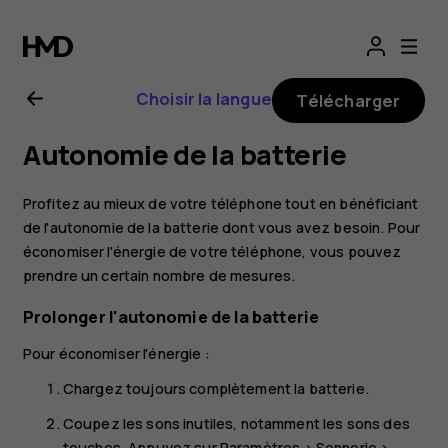
Guide
de
Choisir la langue
Télécharger
l'utilisateur
Autonomie de la batterie
Nokia 3.1
Profitez au mieux de votre téléphone tout en bénéficiant
Plus
de l'autonomie de la batterie dont vous avez besoin. Pour
économiser l'énergie de votre téléphone, vous pouvez
prendre un certain nombre de mesures.
Prolonger l'autonomie de la batterie
Pour économiser l'énergie :
Chargez toujours complètement la batterie.
Coupez les sons inutiles, notamment les sons des
touches. Appuyez sur
Paramètres
>
Sonnerie
>