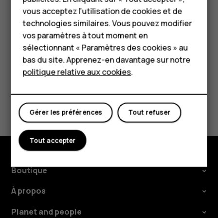
HMD Terra M
réseaux Wi-Fi 5,15–5,25 GHz qu'à l'intérieur. Pour
vous acceptez l’utilisation de cookies et de
Pour les entreprises
plus d'informations, contactez vos autorités
technologies similaires. Vous pouvez modifier
locales.
vos paramètres à tout moment en
Tablettes
sélectionnant « Paramètres des cookies » au
Boutique
bas du site. Apprenez-en davantage sur notre
politique relative aux cookies
.
Mon compte
Avez-vous trouvé cela utile?
Gérer les préférences
Tout refuser
Oui
Non
Tout accepter
Boutique
À propos
Planet and people