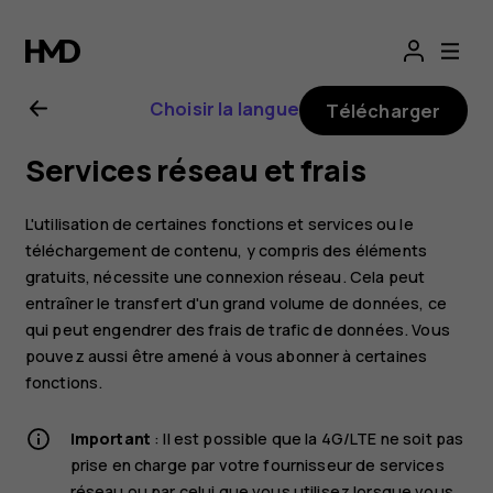
Guide
de
Choisir la langue
Télécharger
l'utilisateur
Services réseau et frais
Nokia 3.1
L'utilisation de certaines fonctions et services ou le
Plus
téléchargement de contenu, y compris des éléments
gratuits, nécessite une connexion réseau. Cela peut
entraîner le transfert d'un grand volume de données, ce
qui peut engendrer des frais de trafic de données. Vous
pouvez aussi être amené à vous abonner à certaines
fonctions.
Important
: Il est possible que la 4G/LTE ne soit pas
prise en charge par votre fournisseur de services
réseau ou par celui que vous utilisez lorsque vous