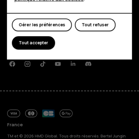
Mon compte
Boutique
Gérer les préférences
Tout refuser
À propos
Planet and people
Tout accepter
Assistance
Facebook
Instagram
Tiktok
Youtube
Linkedin
Discord
France
TM et © 2026 HMD Global. Tous droits réservés. Bertel Jungin