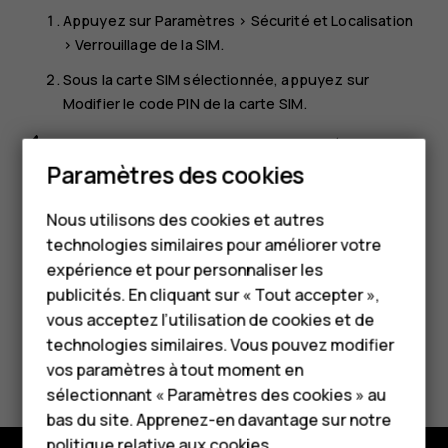
Appuyez sur
Paramètres
>
Sécurité et Localisation
>
Verrouillage de la SIM
.
Sous la carte SIM sélectionnée, appuyez sur
Modifier le code PIN de la carte SIM
.
Astuce :
si vous ne souhaitez pas protéger votre
Smartphones
carte SIM avec un code PIN, basculez
Verrouillage
Paramètres des cookies
de la SIM
sur
Désactivé
et saisissez votre code PIN
Téléphones classiques
actuel.
Nous utilisons des cookies et autres
technologies similaires pour améliorer votre
Accessoires
expérience et pour personnaliser les
HMD Terra M
publicités. En cliquant sur « Tout accepter »,
vous acceptez l’utilisation de cookies et de
Pour les entreprises
technologies similaires. Vous pouvez modifier
Avez-vous trouvé cela utile?
vos paramètres à tout moment en
Tablettes
sélectionnant « Paramètres des cookies » au
Oui
Non
Boutique
bas du site. Apprenez-en davantage sur notre
politique relative aux cookies
.