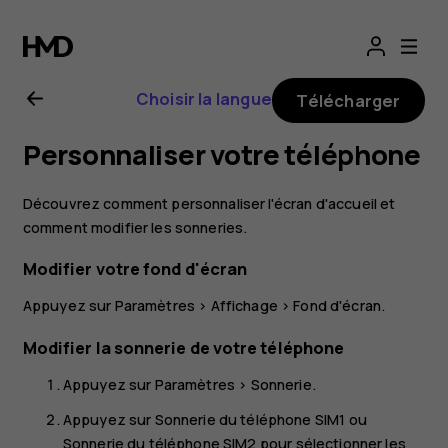
Guide
de
Choisir la langue
Télécharger
l'utilisateur
Personnaliser votre téléphone
Nokia 3.1
Découvrez comment personnaliser l'écran d'accueil et
Plus
comment modifier les sonneries.
Modifier votre fond d'écran
Appuyez sur
Paramètres
>
Affichage
>
Fond d'écran
.
Modifier la sonnerie de votre téléphone
Appuyez sur
Paramètres
>
Sonnerie
.
Appuyez sur
Sonnerie du téléphone SIM1
ou
Sonnerie du téléphone SIM2
pour sélectionner les