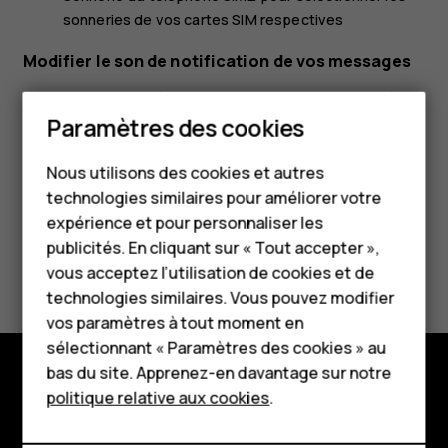
sonneries de vos cartes SIM respectives
Modifier le son de notification de vos messages
Appuyez sur
Paramètres
>
Sonnerie
>
Options avancées
>
Smartphones
Paramètres des cookies
Son de notification par défaut
.
Téléphones classiques
Nous utilisons des cookies et autres
technologies similaires pour améliorer votre
Accessoires
expérience et pour personnaliser les
HMD Terra M
publicités. En cliquant sur « Tout accepter »,
Avez-vous trouvé cela utile?
vous acceptez l’utilisation de cookies et de
Pour les entreprises
technologies similaires. Vous pouvez modifier
Oui
Non
vos paramètres à tout moment en
Tablettes
sélectionnant « Paramètres des cookies » au
Boutique
bas du site. Apprenez-en davantage sur notre
politique relative aux cookies
.
Boutique
Mon compte
À propos