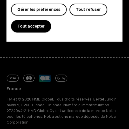
Gérer les préférences
Tout refuser
Planet and people
Assistance
Tout accepter
Facebook
Instagram
Tiktok
Youtube
Linkedin
Discord
France
TM et © 2026 HMD Global. Tous droits réservés. Bertel Jungin
aukio 9, 02600 Espoo, Finlande. Numéro d'immatriculation
2724044-2. HMD Global Oy est un licensié de la marque Nokia
pour les téléphones. Nokia est une marque déposée de Nokia
Corporation.