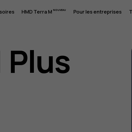
soires
HMD Terra M
Pour les entreprises
T
1 Plus
eur