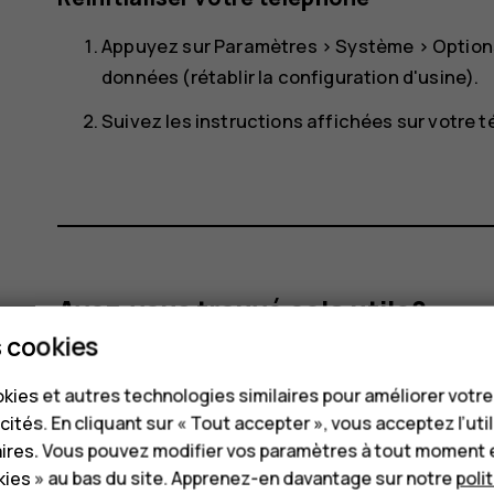
Appuyez sur
Paramètres
>
Système
>
Options
données (rétablir la configuration d'usine)
.
Suivez les instructions affichées sur votre 
Avez-vous trouvé cela utile?
 cookies
Oui
Non
kies et autres technologies similaires pour améliorer votr
cités. En cliquant sur « Tout accepter », vous acceptez l’uti
aires. Vous pouvez modifier vos paramètres à tout moment 
ies » au bas du site. Apprenez-en davantage sur notre
poli