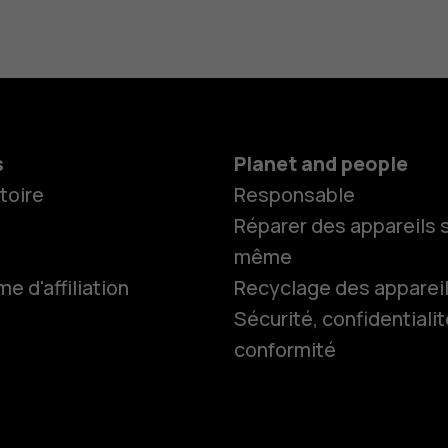
s
Planet and people
toire
Responsable
Réparer des appareils s
même
 d'affiliation
Recyclage des apparei
Smartphon
Sécurité, confidentialit
conformité
Téléphones