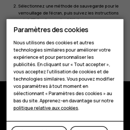
Sélectionnez une méthode de sauvegarde pour le
verrouillage de l'écran, puis suivez les instructions
qui s'affichent sur votre téléphone.
Smartphones
Paramètres des cookies
Téléphones classiques
Nous utilisons des cookies et autres
technologies similaires pour améliorer votre
Accessoires
expérience et pour personnaliser les
Avez-vous trouvé cela utile?
HMD Terra M
publicités. En cliquant sur « Tout accepter »,
vous acceptez l’utilisation de cookies et de
Pour les entreprises
Oui
Non
technologies similaires. Vous pouvez modifier
vos paramètres à tout moment en
Tablettes
sélectionnant « Paramètres des cookies » au
Boutique
bas du site. Apprenez-en davantage sur notre
Boutique
politique relative aux cookies
.
À propos
Mon compte
Planet and people