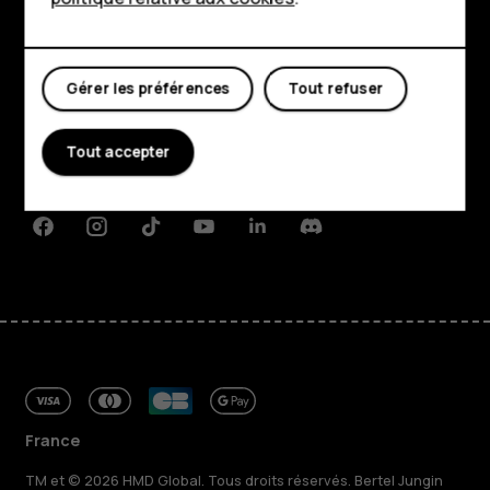
Mon compte
Boutique
Gérer les préférences
Tout refuser
À propos
Planet and people
Tout accepter
Assistance
Facebook
Instagram
Tiktok
Youtube
Linkedin
Discord
France
TM et © 2026 HMD Global. Tous droits réservés. Bertel Jungin