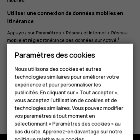
mobiles
.
Utiliser une connexion de données mobiles en
itinérance
Appuyez sur
Paramètres
>
Réseau et Internet
>
Réseau
1
mobile
et réglez
Itinérance des données
sur
Activé
.
Smartphones
Conseil :
Pour suivre votre consommation de
Paramètres des cookies
données, appuyez sur
Paramètres
>
Réseau et
Téléphones classiques
Internet
>
Consommation des données
.
Nous utilisons des cookies et autres
technologies similaires pour améliorer votre
Accessoires
expérience et pour personnaliser les
HMD Terra M
publicités. En cliquant sur « Tout accepter »,
vous acceptez l’utilisation de cookies et de
Pour les entreprises
technologies similaires. Vous pouvez modifier
Avez-vous trouvé cela utile?
vos paramètres à tout moment en
Tablettes
sélectionnant « Paramètres des cookies » au
Oui
Non
Boutique
bas du site. Apprenez-en davantage sur notre
politique relative aux cookies
.