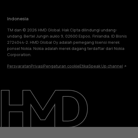
Indonesia
TM dan © 2026 HMD Global. Hak Cipta dilindungi undang-
undang. Bertel Jungin aukio 9, 02600 Espoo, Finlandia. ID Bisnis
2724044-2. HMD Global Oy adalah pemegang lisensi merek
ponsel Nokia. Nokia adalah merek dagang terdaftar dari Nokia
Corporation.
Persyaratan
Privasi
Pengaturan cookie
Etika
Speak Up channel
Tentang
Perbaiki, gunakan kembali, daur ulang
Dukungan