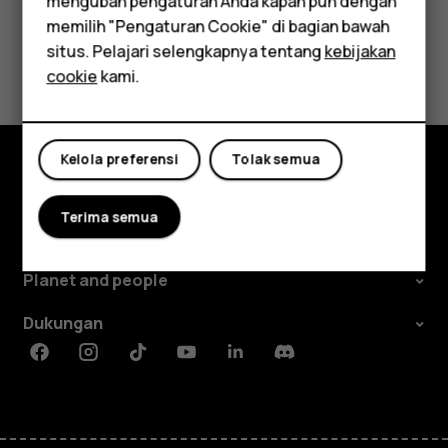
mengubah pengaturan Anda kapan pun dengan
Apakah ini membantu?
Aksesori
memilih "Pengaturan Cookie" di bagian bawah
Tablet
situs. Pelajari selengkapnya tentang
kebijakan
Ya
Tidak
cookie
kami.
Kelola preferensi
Tolak semua
Jelajahi
Terima semua
Tentang
Planet and people
Dukungan
Facebook
Instagram
Tiktok
Youtube
Linkedin
Discord