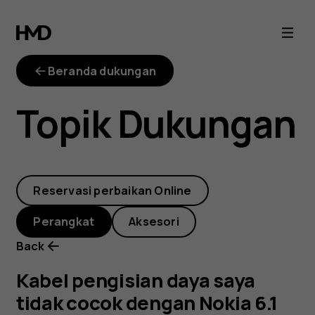
Kabel
pengisian
Beranda dukungan
daya
Topik Dukungan
saya
tidak
Reservasi perbaikan Online
cocok
Perangkat
Aksesori
dengan
Back
Nokia
Kabel pengisian daya saya
tidak cocok dengan Nokia 6.1