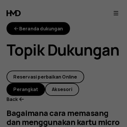
Bagaimana
cara
Beranda dukungan
memasang
Topik Dukungan
dan
menggunakan
Reservasi perbaikan Online
kartu
Perangkat
Aksesori
micro
Back
SD
Bagaimana cara memasang
dan menggunakan kartu micro