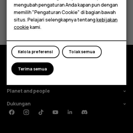
mengubah pengaturan Anda kapan pun dengan
Aksesori
Apakah ini membantu?
memilih "Pengaturan Cookie" di bagian bawah
Tablet
situs. Pelajari selengkapnya tentang
kebijakan
Ya
Tidak
cookie
kami.
Kelola preferensi
Tolak semua
Jelajahi
Terima semua
Tentang
Planet and people
Dukungan
Facebook
Instagram
Tiktok
Youtube
Linkedin
Discord