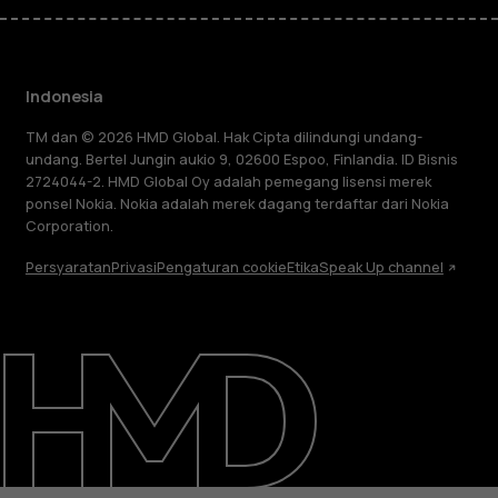
Indonesia
TM dan © 2026 HMD Global. Hak Cipta dilindungi undang-
undang. Bertel Jungin aukio 9, 02600 Espoo, Finlandia. ID Bisnis
2724044-2. HMD Global Oy adalah pemegang lisensi merek
ponsel Nokia. Nokia adalah merek dagang terdaftar dari Nokia
Corporation.
Persyaratan
Privasi
Pengaturan cookie
Etika
Speak Up channel
Tentang
Perbaiki, gunakan kembali, daur ulang