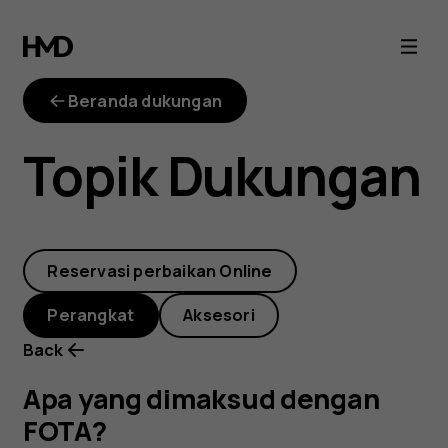
Apa
yang
Beranda dukungan
dimaksud
Topik Dukungan
dengan
FOTA?
Reservasi perbaikan Online
Perangkat
Aksesori
Back
Apa yang dimaksud dengan
FOTA?