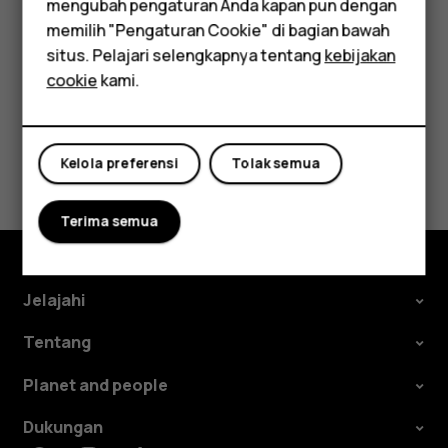
mengubah pengaturan Anda kapan pun dengan
Aksesori
memilih "Pengaturan Cookie" di bagian bawah
Tablet
situs. Pelajari selengkapnya tentang
kebijakan
cookie
kami.
Apakah ini membantu?
Ya
Tidak
Kelola preferensi
Tolak semua
Terima semua
Jelajahi
Tentang
Planet and people
Dukungan