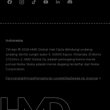
Facebook
Instagram
Tiktok
Youtube
Linkedin
Discord
Indonesia
TM dan © 2026 HMD Global. Hak Cipta dilindungi undang-
undang. Bertel Jungin aukio 9, 02600 Espoo, Finlandia. ID Bisnis
2724044-2. HMD Global Oy adalah pemegang lisensi merek
ponsel Nokia. Nokia adalah merek dagang terdaftar dari Nokia
Corporation.
Persyaratan
Privasi
Pengaturan cookie
Etika
Speak Up channel
Tentang
Perbaiki, gunakan kembali, daur ulang