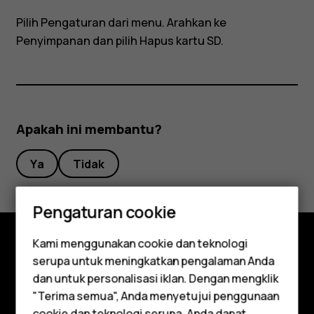
saya?
Pilih
Pengaturan
dari menu. Arahkan ke
Penyimpanan
dan pilih Hapus kartu SD.
Apakah ini membantu?
Ya
Tidak
Pengaturan cookie
Kami menggunakan cookie dan teknologi
serupa untuk meningkatkan pengalaman Anda
Jelajahi
Smartphone
dan untuk personalisasi iklan. Dengan mengklik
Tentang
"Terima semua", Anda menyetujui penggunaan
cookie dan teknologi serupa. Anda dapat