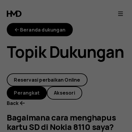
Bagaimana
cara
Beranda dukungan
menghapus
Topik Dukungan
kartu
SD
Reservasi perbaikan Online
di
Perangkat
Aksesori
Nokia
Back
8110
Bagaimana cara menghapus
kartu SD di Nokia 8110 saya?