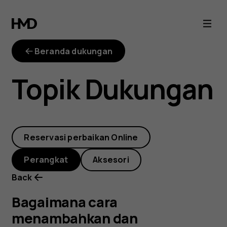
Bagaimana
cara
Beranda dukungan
menambahkan
Topik Dukungan
dan
menghapus
Reservasi perbaikan Online
sidik
Perangkat
Aksesori
jari
Back
yang
Bagaimana cara
menambahkan dan