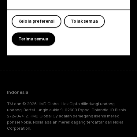
Tentang
Kelola preferensi
Tolak semua
Planet and people
Dukungan
Terima semua
Facebook
Instagram
Tiktok
Youtube
Linkedin
Discord
Indonesia
TM dan © 2026 HMD Global. Hak Cipta dilindungi undang-
undang. Bertel Jungin aukio 9, 02600 Espoo, Finlandia. ID Bisnis
2724044-2. HMD Global Oy adalah pemegang lisensi merek
ponsel Nokia. Nokia adalah merek dagang terdaftar dari Nokia
Corporation.