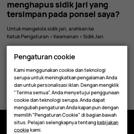
tersimpan
menghapus sidik jari yang
tersimpan pada ponsel saya?
pada
Untuk mengelola sidik jari, arahkan ke
ponsel
Ketuk
Pengaturan
>
Keamanan
>
Sidik Jari
.
saya?
Pengaturan cookie
Kami menggunakan cookie dan teknologi
Apakah ini membantu?
serupa untuk meningkatkan pengalaman Anda
Smartphone
dan untuk personalisasi iklan. Dengan mengklik
Ya
Tidak
"Terima semua", Anda menyetujui penggunaan
Feature phones
cookie dan teknologi serupa. Anda dapat
mengubah pengaturan Anda kapan pun dengan
Aksesori
memilih "Pengaturan Cookie" di bagian bawah
Tablet
situs. Pelajari selengkapnya tentang
kebijakan
cookie
kami.
Jelajahi