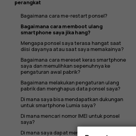
perangkat
Bagaimana cara me-restart ponsel?
Bagaimana cara memboot ulang
smartphone saya jika hang?
Mengapa ponsel saya terasa hangat saat
diisi dayanya atau saat saya memakainya?
Bagaimana cara mereset keras smartphone
saya dan memulihkan sepenuhnya ke
pengaturan awal pabrik?
Bagaimana melakukan pengaturan ulang
pabrik dan menghapus data ponsel saya?
Di mana saya bisa mendapatkan dukungan
untuk smartphone Lumia saya?
Di mana mencari nomor IMEI untuk ponsel
saya?
Di mana saya dapat menemukan nomor PSN