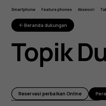
Bagaima
Smartphone
Feature phones
Aksesori
Ta
cara
Beranda dukungan
Topik D
memboo
ulang
Reservasi perbaikan Online
Per