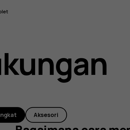
na
blet
ukungan
t
angkat
Aksesori
Bagaimana cara me