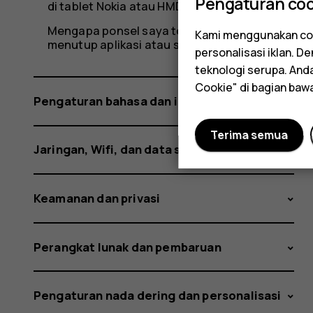
Pengaturan coo
di tablet Nokia atau HMD saya?
Mengapa ponsel saya terasa hangat,
Kami menggunakan coo
menutup aplikasi atau sesekali melambat?
personalisasi iklan. 
teknologi serupa. An
Cookie" di bagian baw
Pengaturan bahasa dan input
Terima semua
Jaringan, Wifi, dan data seluler
Keamanan dan privasi
Perangkat lunak dan pembaruan
Pengaturan nada dering dan personalisasi