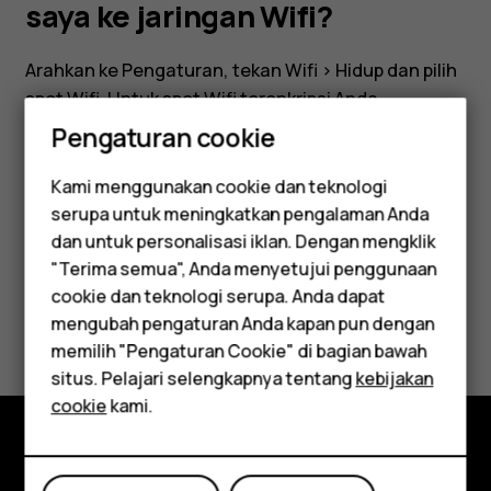
Wifi?
saya ke jaringan Wifi?
Arahkan ke
Pengaturan
, tekan
Wifi
>
Hidup
dan pilih
spot Wifi. Untuk spot Wifi terenkripsi Anda
memerlukan kata sandi yang wajib dimasukkan.
Pengaturan cookie
Kami menggunakan cookie dan teknologi
serupa untuk meningkatkan pengalaman Anda
Smartphone
dan untuk personalisasi iklan. Dengan mengklik
Apakah ini membantu?
"Terima semua", Anda menyetujui penggunaan
Feature phones
cookie dan teknologi serupa. Anda dapat
Ya
Tidak
mengubah pengaturan Anda kapan pun dengan
Aksesori
memilih "Pengaturan Cookie" di bagian bawah
Tablet
situs. Pelajari selengkapnya tentang
kebijakan
cookie
kami.
Jelajahi