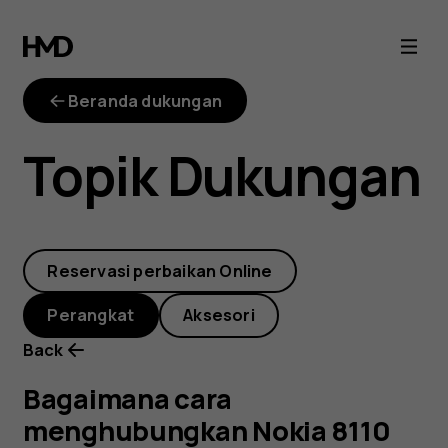
Bagaimana
cara
Beranda dukungan
menghubungkan
Topik Dukungan
Nokia
8110
Reservasi perbaikan Online
saya
Perangkat
Aksesori
ke
Back
jaringan
Bagaimana cara
menghubungkan Nokia 8110