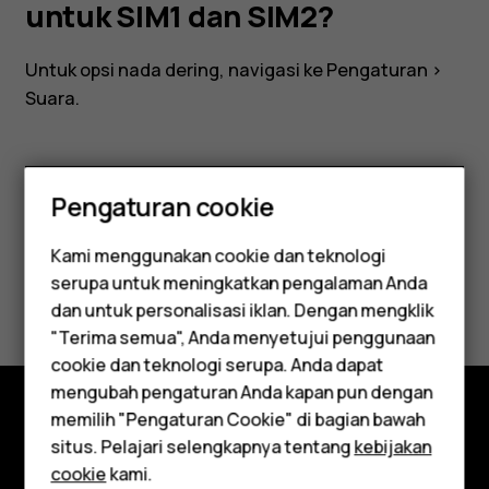
SIM1
untuk SIM1 dan SIM2?
dan
Untuk opsi nada dering, navigasi ke
Pengaturan
>
Suara
.
SIM2?
Pengaturan cookie
Apakah ini membantu?
Kami menggunakan cookie dan teknologi
serupa untuk meningkatkan pengalaman Anda
Ya
Tidak
Smartphone
dan untuk personalisasi iklan. Dengan mengklik
"Terima semua", Anda menyetujui penggunaan
Feature phones
cookie dan teknologi serupa. Anda dapat
mengubah pengaturan Anda kapan pun dengan
Aksesori
memilih "Pengaturan Cookie" di bagian bawah
Jelajahi
Tablet
situs. Pelajari selengkapnya tentang
kebijakan
cookie
kami.
Tentang