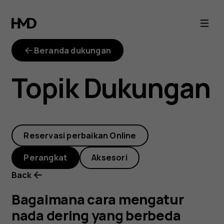
Bagaimana
cara
Beranda dukungan
mengatur
Topik Dukungan
nada
dering
Reservasi perbaikan Online
yang
Perangkat
Aksesori
berbeda
Back
untuk
Bagaimana cara mengatur
nada dering yang berbeda