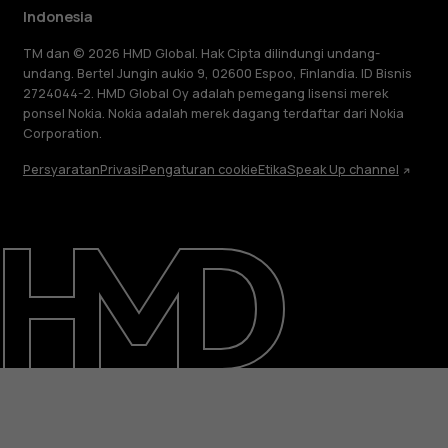
Indonesia
TM dan © 2026 HMD Global. Hak Cipta dilindungi undang-
undang. Bertel Jungin aukio 9, 02600 Espoo, Finlandia. ID Bisnis
2724044-2. HMD Global Oy adalah pemegang lisensi merek
ponsel Nokia. Nokia adalah merek dagang terdaftar dari Nokia
Corporation.
Persyaratan
Privasi
Pengaturan cookie
Etika
Speak Up channel
Tentang
Perbaiki, gunakan kembali, daur ulang
Dukungan