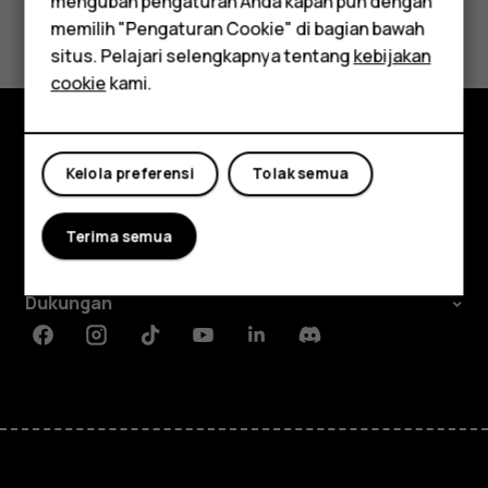
mengubah pengaturan Anda kapan pun dengan
Aksesori
Ya
Tidak
memilih "Pengaturan Cookie" di bagian bawah
Tablet
situs. Pelajari selengkapnya tentang
kebijakan
cookie
kami.
Jelajahi
Kelola preferensi
Tolak semua
Tentang
Terima semua
Planet and people
Dukungan
Facebook
Instagram
Tiktok
Youtube
Linkedin
Discord