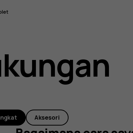
na
blet
ukungan
al
angkat
Aksesori
Bagaimana cara say