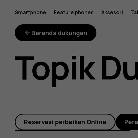
Bagaima
Smartphone
Feature phones
Aksesori
Ta
cara
Beranda dukungan
Topik D
saya
menginst
Reservasi perbaikan Online
Per