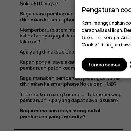
Nokia 8110 saya?
Pengaturan coo
Bagaimana pembaruan perangkat lunak
dikirimkan ke smartphone Nokia saya?
Kami menggunakan coo
Memperbarui sistem melalui OTA
personalisasi iklan. 
kelihatannya gagal. Apa yang harus saya
teknologi serupa. An
lakukan?
Cookie" di bagian baw
Apa yang dimaksud dengan FOTA?
Kapan ponsel saya akan mendapatkan
Terima semua
pembaruan patch keamanan terbaru?
Bagaimanakah pembaruan perangkat lunak
dikirimkan ke smartphone Nokia dan HMD?
Tidak cukup ruang kosong untuk memasang
pembaruan. Apa yang dapat saya lakukan?
Bagaimana cara saya menginstal
pembaruan yang tersedia?