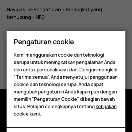
Navigasi ke
Pengaturan
>
Perangkat yang
terhubung
>
NFC
.
Pengaturan cookie
Apakah ini membantu?
Kami menggunakan cookie dan teknologi
serupa untuk meningkatkan pengalaman Anda
Ya
Tidak
Smartphone
dan untuk personalisasi iklan. Dengan mengklik
"Terima semua", Anda menyetujui penggunaan
Feature phones
cookie dan teknologi serupa. Anda dapat
mengubah pengaturan Anda kapan pun dengan
Aksesori
memilih "Pengaturan Cookie" di bagian bawah
Tablet
situs. Pelajari selengkapnya tentang
kebijakan
Jelajahi
cookie
kami.
Tentang