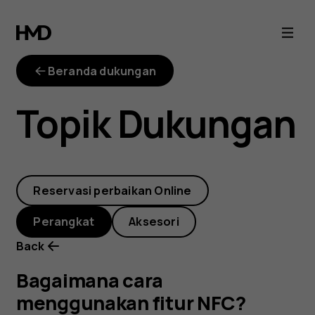
Bagaimana
cara
Beranda dukungan
menggunakan
Topik Dukungan
fitur
NFC?
Reservasi perbaikan Online
Perangkat
Aksesori
Back
Bagaimana cara
menggunakan fitur NFC?