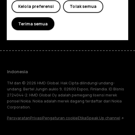
Planet and people
Kelola preferensi
Tolak semua
Dukungan
Terima semua
Facebook
Instagram
Tiktok
Youtube
Linkedin
Discord
Indonesia
TM dan © 2026 HMD Global. Hak Cipta dilindungi undang-
undang. Bertel Jungin aukio 9, 02600 Espoo, Finlandia. ID Bisnis
2724044-2. HMD Global Oy adalah pemegang lisensi merek
ponsel Nokia. Nokia adalah merek dagang terdaftar dari Nokia
Corporation.
Persyaratan
Privasi
Pengaturan cookie
Etika
Speak Up channel