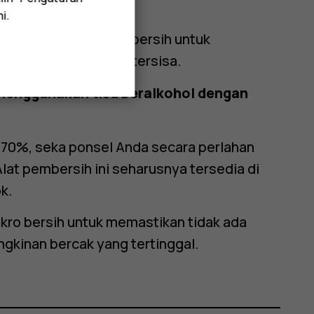
i.
in serat mikro yang bersih untuk
gkinan bercak yang tersisa.
menggunakan tisu beralkohol dengan
 70%, seka ponsel Anda secara perlahan
lat pembersih ini seharusnya tersedia di
k.
kro bersih untuk memastikan tidak ada
gkinan bercak yang tertinggal.