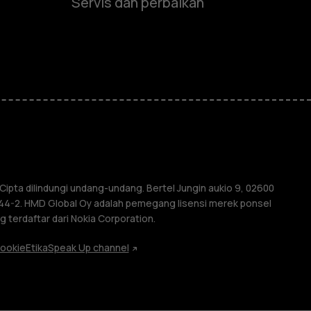
Servis dan perbaikan
e
ones
ipta dilindungi undang-undang. Bertel Jungin aukio 9, 02600
4044-2. HMD Global Oy adalah pemegang lisensi merek ponsel
 terdaftar dari Nokia Corporation.
ookie
Etika
Speak Up channel