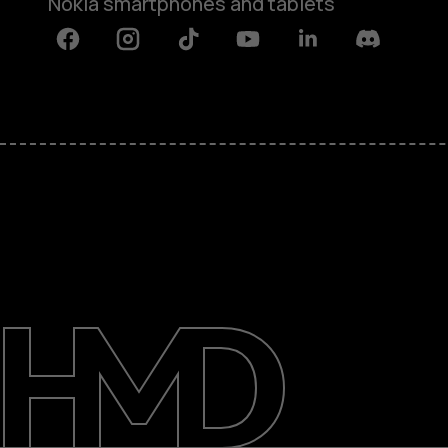
Nokia smartphones and tablets
Facebook
Instagram
Tiktok
Youtube
Linkedin
Discord
Tentang
Perbaiki, gunakan kembali, daur u
Dukungan
Indonesia