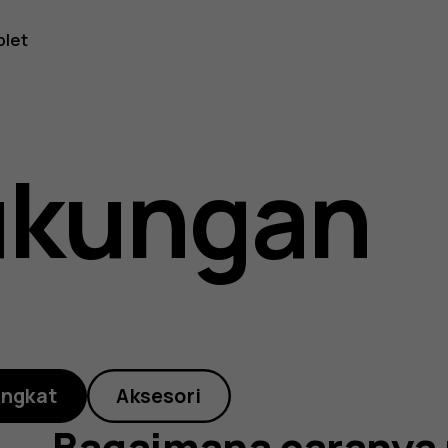
na
blet
ukungan
ihkan
angkat
Aksesori
Bagaimana caranya