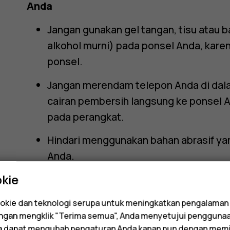
Anda
Jangan gunakan gel tangan, tisu atau 
alkohol murni) pada ponsel Anda, karen
ponsel.
Jangan merendam telepon Anda di dal
cairan pembersih langsung ke ponsel
pada perangkat.
Hindari menggunakan bahan abrasif y
Anda.
kie
Cara membersihkan samrtphone atau po
Seka ponsel Anda dengan kain serat m
kie dan teknologi serupa untuk meningkatkan pengalaman
Dengan mengklik "Terima semua", Anda menyetujui pengguna
dengan berhati-hati untuk tidak memb
da dapat mengubah pengaturan Anda kapan pun dengan memi