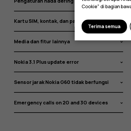
Pengaturan nada dering dan personalisasi
Cookie" di bagian baw
Kartu SIM, kontak, dan panggilan
Terima semua
Media dan fitur lainnya
Nokia 3.1 Plus update error
Sensor jarak Nokia G60 tidak berfungsi
Emergency calls on 2G and 3G devices