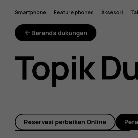
Bagaima
Smartphone
Feature phones
Aksesori
Ta
caranya
Beranda dukungan
Topik D
members
dan
Reservasi perbaikan Online
Per