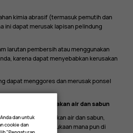
bahan kimia abrasif (termasuk pemutih dan
a ini dapat merusak lapisan pelindung
am larutan pembersih atau menggunakan
 Anda, karena dapat menyebabkan kerusakan
ang dapat menggores dan merusak ponsel
nsel Anda menggunakan air dan sabun
ikro basah menggunakan air dan sabun,
 Anda dan untuk
an cookie dan
uat cairan masuk ke bukaan mana pun di
lih "Pengaturan