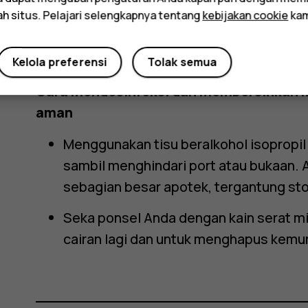
perangkat.
ah situs. Pelajari selengkapnya tentang
kebijakan cookie
kam
Keringkan ponsel Anda menggunakan ka
memastikan tidak ada cairan dan kemun
Kelola preferensi
Tolak semua
Cara mendesinfeksi dan membersihkan 
aman
Menggunakan tisu beralkohol isopropil
sambil menghindari port atau bukaan. A
sebagian besar apotek, tergantung sto
Seka ponsel Anda dengan kain serat mi
cairan lagi dan untuk menghapus kemun