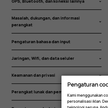
dengan
GPS, Bluetooth, dan koneksi lainnya
Masalah, dukungan, dan informasi
aman?
perangkat
Pengaturan bahasa dan input
Jaringan, Wifi, dan data seluler
Keamanan dan privasi
Pengaturan coo
Perangkat lunak dan pembaruan
Kami menggunakan coo
personalisasi iklan. 
teknologi serupa. An