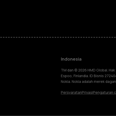
Smartphon
Feature ph
Indonesia
Aksesori
TM dan © 2026 HMD Global. Hak C
Espoo, Finlandia. ID Bisnis 272
lang
Nokia. Nokia adalah merek dagang
Tablet
Persyaratan
Privasi
Pengaturan c