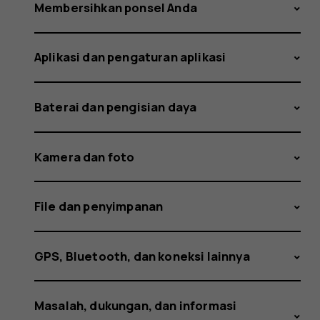
membiar
Membersihkan ponsel Anda
Aplikasi dan pengaturan aplikasi
orang
Baterai dan pengisian daya
lain
Kamera dan foto
File dan penyimpanan
melihat
GPS, Bluetooth, dan koneksi lainnya
Masalah, dukungan, dan informasi