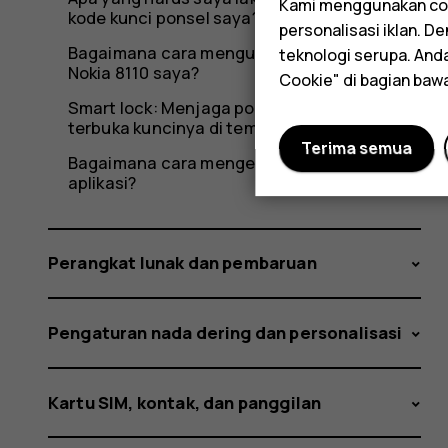
Kami menggunakan coo
kode kunci ponsel saya?
personalisasi iklan. 
Bagaimana cara mengubah kunci layar pada
teknologi serupa. An
Nokia 8110 saya?
Cookie" di bagian baw
Smart lock: Menjaga ponsel Anda tetap
terbuka kuncinya di tempat yang aman
Terima semua
Bagaimana cara mengelola rekomendasi
aplikasi?
Perangkat lunak dan pembaruan
Pengaturan nada dering dan personalisasi
Kartu SIM, kontak, dan panggilan