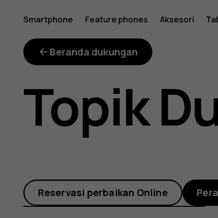
Pasang
Smartphone
Feature phones
Aksesori
Ta
pin
Beranda dukungan
Topik D
pada
layar:
Reservasi perbaikan Online
Per