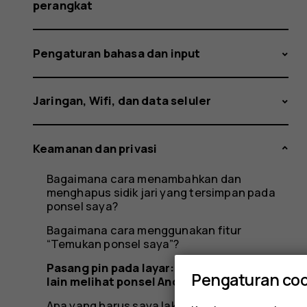
ponsel
perangkat
Pengaturan bahasa dan input
Anda
Jaringan, Wifi, dan data seluler
dengan
Keamanan dan privasi
Bagaimana cara menambahkan dan
menghapus sidik jari yang tersimpan pada
aman
ponsel saya?
Bagaimana cara menggunakan fitur
“Temukan ponsel saya”?
Pasang pin pada layar: membiarkan orang
Pengaturan coo
lain melihat ponsel Anda dengan aman
Apa yang harus saya lakukan jika saya lupa