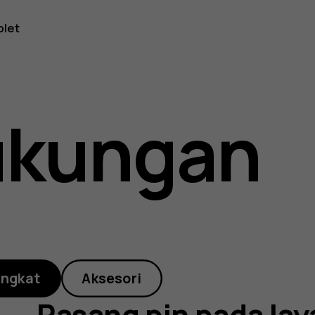
blet
ukungan
angkat
Aksesori
Pasang pin pada la