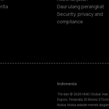
rita
Daur ulang perangkat
Security, privacy and
compliance
Smartphon
Feature ph
Indonesia
Aksesori
TM dan © 2026 HMD Global. Hak C
Espoo, Finlandia. ID Bisnis 272
lang
Nokia. Nokia adalah merek dagang