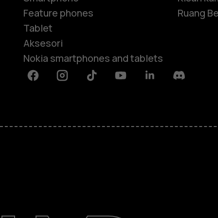
Feature phones
Ruang Be
Tablet
Aksesori
Nokia smartphones and tablets
Facebook
Instagram
Tiktok
Youtube
Linkedin
Discord
Tentang
Perbaiki, gunakan kembali, daur u