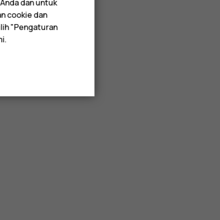
 Anda dan untuk
an cookie dan
lih "Pengaturan
i.