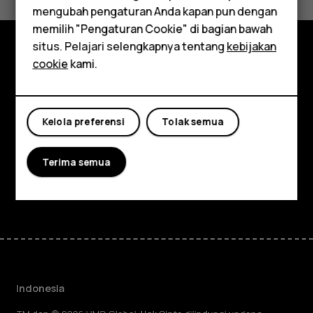
mengubah pengaturan Anda kapan pun dengan
Aksesori
memilih "Pengaturan Cookie" di bagian bawah
Tablet
situs. Pelajari selengkapnya tentang
kebijakan
cookie
kami.
Jelajahi
Tentang
Kelola preferensi
Tolak semua
Planet and people
Dukungan
Terima semua
Facebook
Instagram
Tiktok
Youtube
Linkedin
Discord
Indonesia