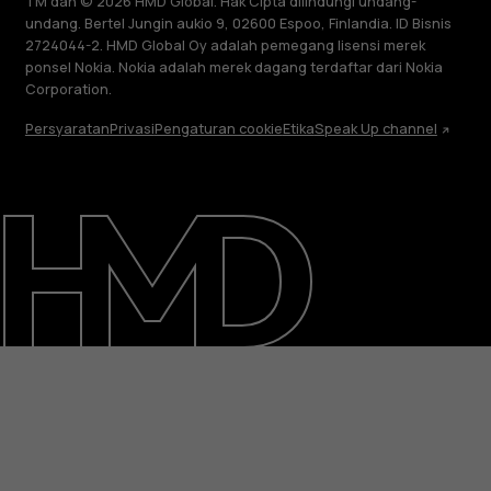
TM dan © 2026 HMD Global. Hak Cipta dilindungi undang-
undang. Bertel Jungin aukio 9, 02600 Espoo, Finlandia. ID Bisnis
2724044-2. HMD Global Oy adalah pemegang lisensi merek
ponsel Nokia. Nokia adalah merek dagang terdaftar dari Nokia
Corporation.
Persyaratan
Privasi
Pengaturan cookie
Etika
Speak Up channel
Tentang
Perbaiki, gunakan kembali, daur ulang