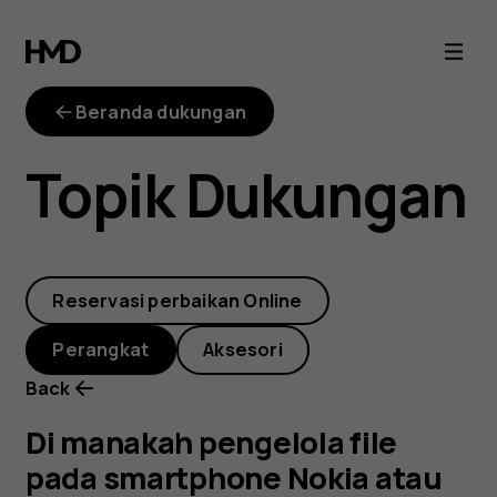
Di
manakah
Beranda dukungan
pengelola
Topik Dukungan
file
pada
Reservasi perbaikan Online
smartphone
Perangkat
Aksesori
Nokia
Back
atau
Di manakah pengelola file
pada smartphone Nokia atau