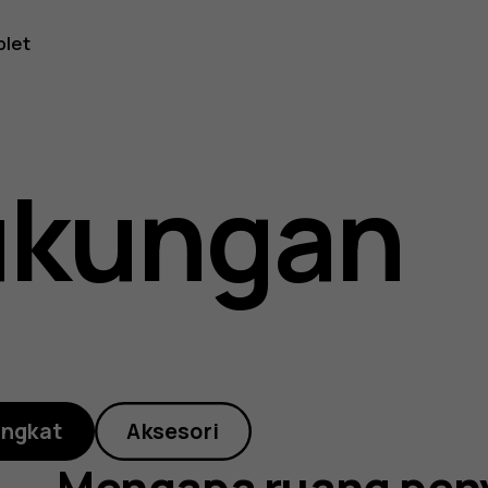
blet
ukungan
anan
angkat
Aksesori
Mengapa ruang pen