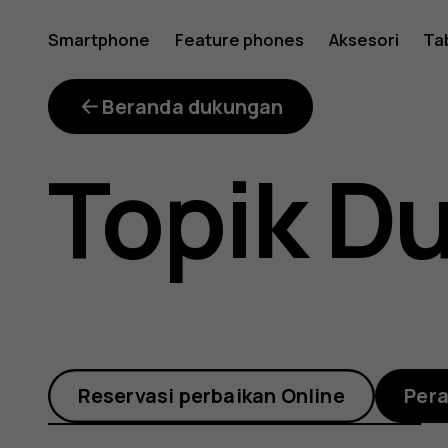
Mengapa
Smartphone
Feature phones
Aksesori
Ta
ruang
Beranda dukungan
Topik D
penyimp
yang
Reservasi perbaikan Online
Per