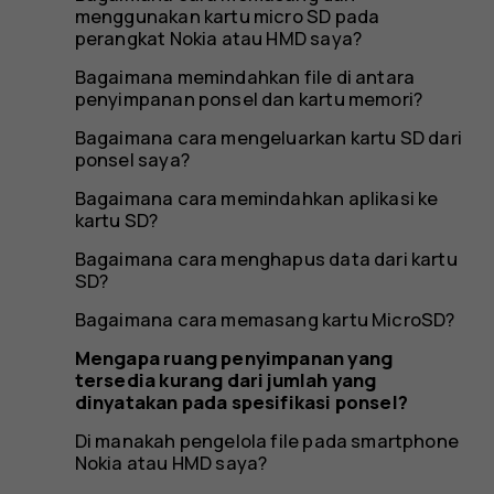
yang
menggunakan kartu micro SD pada
perangkat Nokia atau HMD saya?
Bagaimana memindahkan file di antara
dinyatak
penyimpanan ponsel dan kartu memori?
Bagaimana cara mengeluarkan kartu SD dari
ponsel saya?
Bagaimana cara memindahkan aplikasi ke
pada
kartu SD?
Bagaimana cara menghapus data dari kartu
SD?
Bagaimana cara memasang kartu MicroSD?
spesifika
Mengapa ruang penyimpanan yang
tersedia kurang dari jumlah yang
dinyatakan pada spesifikasi ponsel?
Di manakah pengelola file pada smartphone
Nokia atau HMD saya?