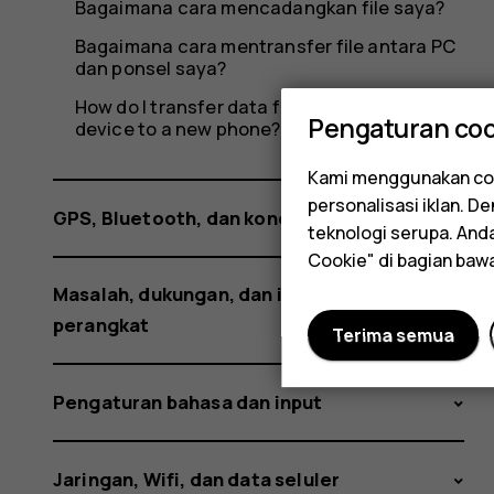
ponsel?
Bagaimana cara mencadangkan file saya?
Bagaimana cara mentransfer file antara PC
dan ponsel saya?
How do I transfer data from an Android
Pengaturan coo
device to a new phone?
Kami menggunakan coo
personalisasi iklan. 
GPS, Bluetooth, dan koneksi lainnya
teknologi serupa. An
Cookie" di bagian baw
Masalah, dukungan, dan informasi
perangkat
Terima semua
Pengaturan bahasa dan input
Jaringan, Wifi, dan data seluler