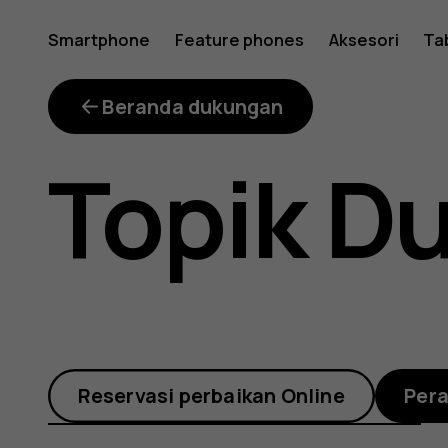
Bagaima
Smartphone
Feature phones
Aksesori
Ta
melakuk
Beranda dukungan
Topik D
pengatu
ulang
Reservasi perbaikan Online
Per