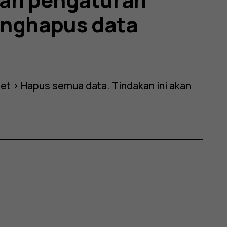
enghapus data
set
>
Hapus semua data
. Tindakan ini akan