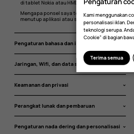
Pengaturan coo
di tablet Nokia atau HMD saya?
Mengapa ponsel saya terasa hangat,
Kami menggunakan coo
menutup aplikasi atau sesekali melambat?
personalisasi iklan. 
teknologi serupa. An
Cookie" di bagian baw
Pengaturan bahasa dan input
Terima semua
Jaringan, Wifi, dan data seluler
Keamanan dan privasi
Perangkat lunak dan pembaruan
Pengaturan nada dering dan personalisasi