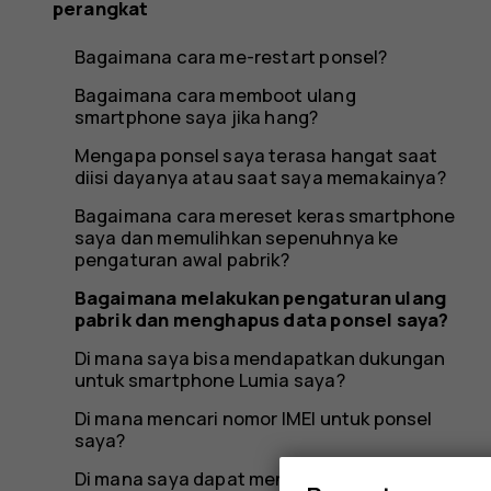
ponsel
perangkat
Bagaimana cara me-restart ponsel?
saya?
Bagaimana cara memboot ulang
smartphone saya jika hang?
Mengapa ponsel saya terasa hangat saat
diisi dayanya atau saat saya memakainya?
Bagaimana cara mereset keras smartphone
saya dan memulihkan sepenuhnya ke
pengaturan awal pabrik?
Bagaimana melakukan pengaturan ulang
pabrik dan menghapus data ponsel saya?
Di mana saya bisa mendapatkan dukungan
untuk smartphone Lumia saya?
Di mana mencari nomor IMEI untuk ponsel
saya?
Di mana saya dapat menemukan nomor PSN