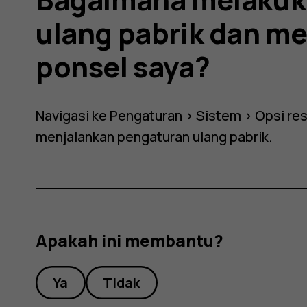
ulang pabrik dan m
ponsel saya?
Navigasi ke
Pengaturan
>
Sistem
>
Opsi re
menjalankan pengaturan ulang pabrik.
us
Apakah ini membantu?
Ya
Tidak