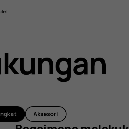
na
blet
an
ukungan
ran
angkat
Aksesori
Bagaimana melakuk