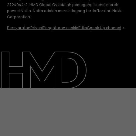
2724044-2. HMD Global Oy adalah pemegang lisensi merek
ponsel Nokia. Nokia adalah merek dagang terdaftar dari Nokia
Corporation.
Persyaratan
Privasi
Pengaturan cookie
Etika
Speak Up channel
Tentang
Perbaiki, gunakan kembali, daur ulang
Dukungan