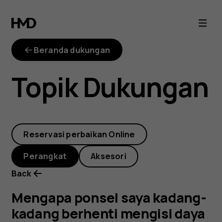
Mengapa
ponsel
Beranda dukungan
saya
Topik Dukungan
kadang-
kadang
Reservasi perbaikan Online
berhenti
Perangkat
Aksesori
mengisi
Back
daya
Mengapa ponsel saya kadang-
kadang berhenti mengisi daya