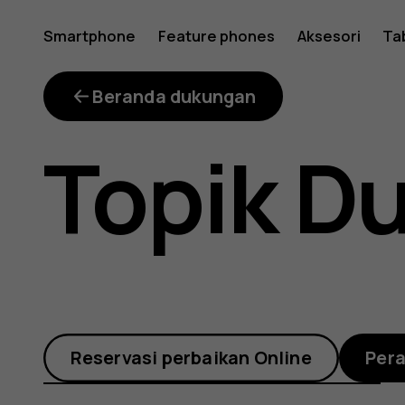
Memperb
Smartphone
Feature phones
Aksesori
Ta
sistem
Beranda dukungan
Topik D
melalui
OTA
Reservasi perbaikan Online
Per