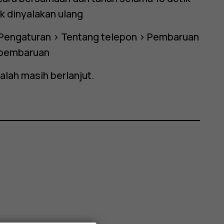
k dinyalakan ulang
Pengaturan
>
Tentang telepon
>
Pembaruan
i pembaruan
alah masih berlanjut.