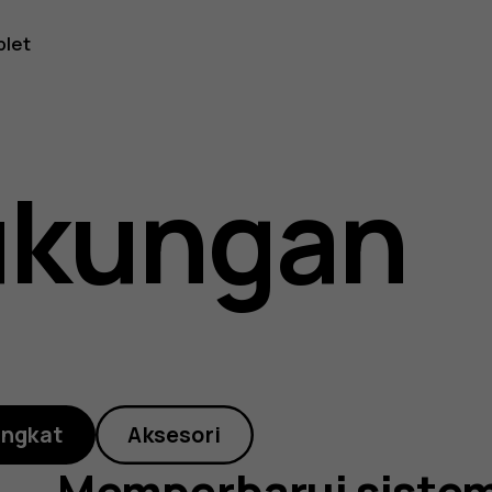
arui
blet
ukungan
angkat
Aksesori
Memperbarui sistem