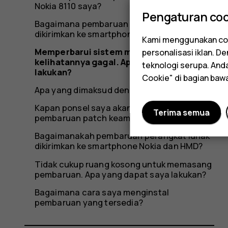
Nokia 8110 saya?
Pengaturan coo
Bagaimana pembaruan perangkat lunak
dikirimkan ke smartphone Nokia saya?
Kami menggunakan coo
Memperbarui sistem melalui OTA
personalisasi iklan. 
kelihatannya gagal. Apa yang harus saya
teknologi serupa. An
lakukan?
Cookie" di bagian baw
Apa yang dimaksud dengan FOTA?
Kapan ponsel saya akan mendapatkan
Terima semua
pembaruan patch keamanan terbaru?
Bagaimanakah pembaruan perangkat lunak
dikirimkan ke smartphone Nokia dan HMD?
Tidak cukup ruang kosong untuk memasang
pembaruan. Apa yang dapat saya lakukan?
Bagaimana cara saya menginstal
pembaruan yang tersedia?