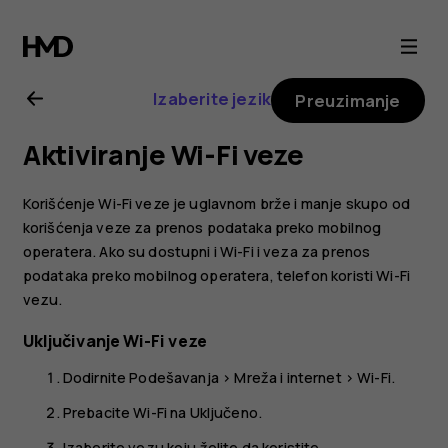
Nokia
6.2
Izaberite jezik
Preuzimanje
uputstvo
Aktiviranje Wi-Fi veze
za
Korišćenje Wi-Fi veze je uglavnom brže i manje skupo od
korisnika
korišćenja veze za prenos podataka preko mobilnog
operatera. Ako su dostupni i Wi-Fi i veza za prenos
podataka preko mobilnog operatera, telefon koristi Wi-Fi
vezu.
Uključivanje Wi-Fi veze
Dodirnite
Podešavanja
>
Mreža i internet
>
Wi-Fi
.
Prebacite Wi-Fi na
Uključeno
.
Izaberite vezu koju želite da koristite.