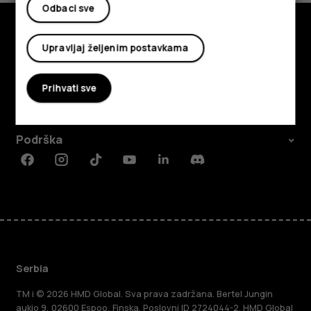
Odbaci sve
Upravljaj željenim postavkama
Istražite
O kompaniji
Prihvati sve
Planet and people
Podrška
Facebook
Instagram
Tiktok
Youtube
Linkedin
Discord
Serbia
TM i © 2026 HMD Global. Sva prava zadržana. Bertel Jungin
aukio 9, 02600 Espoo, Finska. Poslovni ID 2724044-2. HMD Global