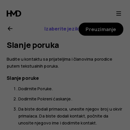
Nokia
6.2
Izaberite jezik
Preuzimanje
uputstvo
Slanje poruka
za
Budite u kontaktu sa prijateljima i članovima porodice
korisnika
putem tekstualnih poruka.
Slanje poruke
Dodirnite
Poruke
.
Dodirnite
Pokreni ćaskanje
.
Da biste dodali primaoca, unesite njegov broj u okvir
primalaca. Da biste dodali kontakt, počnite da
unosite njegovo ime i dodirnite kontakt.